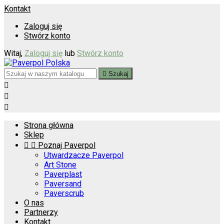
Kontakt
Zaloguj się
Stwórz konto
Witaj,
Zaloguj się
lub
Stwórz konto

Szukaj



Strona główna
Sklep


Poznaj Paverpol
Utwardzacze Paverpol
Art Stone
Paverplast
Paversand
Paverscrub
O nas
Partnerzy
Kontakt