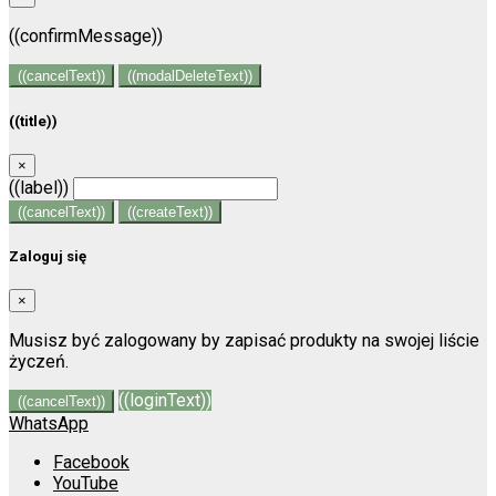
((confirmMessage))
((cancelText))
((modalDeleteText))
((title))
×
((label))
((cancelText))
((createText))
Zaloguj się
×
Musisz być zalogowany by zapisać produkty na swojej liście
życzeń.
((loginText))
((cancelText))
WhatsApp
Facebook
YouTube